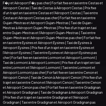
F�y et Aéroport F�y pas cher
|
Forfait fixe en taxi entre Cestas et
Aéroport Cestas
|
Taxi de Cestas à Aéroport Cestas
|
Prix fixe
d'un trajet en taxi entre Cestas et l'Aéroport Cestas
|
Taxi entre
Cestas et Aéroport Cestas pas cher
|
Forfait fixe en taxi entre
Gujan-Mestras et Aéroport Gujan-Mestras
|
Taxi de Gujan-
Mestras à Aéroport Gujan-Mestras
|
Prix fixe d'un trajet en taxi
entre Gujan-Mestras et l'Aéroport Gujan-Mestras
|
Taxi entre
Gujan-Mestras et Aéroport Gujan-Mestras pas cher
|
Forfait fixe
en taxi entre Eysines et Aéroport Eysines
|
Taxi de Eysines à
Aéroport Eysines
|
Prix fixe d'un trajet en taxi entre Eysines et
l'Aéroport Eysines
|
Taxi entre Eysines et Aéroport Eysines pas
cher
|
Forfait fixe en taxi entre Lormont et Aéroport Lormont
|
Taxi de Lormont à Aéroport Lormont
|
Prix fixe d'un trajet en taxi
entre Lormont et l'Aéroport Lormont
|
Taxi entre Lormont et
Aéroport Lormont pas cher
|
Forfait fixe en taxi entre Cenon et
Aéroport Cenon
|
Taxi de Cenon à Aéroport Cenon
|
Prix fixe d'un
trajet en taxi entre Cenon et l'Aéroport Cenon
|
Taxi entre Cenon
et Aéroport Cenon pas cher
|
Forfait fixe en taxi entre Gradignan
et Aéroport Gradignan
|
Taxi de Gradignan à Aéroport Gradignan
|
Prix fixe d'un trajet en taxi entre Gradignan et l'Aéroport
Gradignan
|
Taxi entre Gradignan et Aéroport Gradignan pas