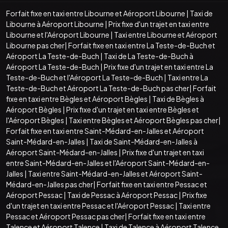
Forfait fixe en taxi entre Libourne et Aéroport Libourne
|
Taxi de
Libourne à Aéroport Libourne
|
Prix fixe d'un trajet en taxi entre
Libourne et l'Aéroport Libourne
|
Taxi entre Libourne et Aéroport
Libourne pas cher
|
Forfait fixe en taxi entre La Teste-de-Buch et
Aéroport La Teste-de-Buch
|
Taxi de La Teste-de-Buch à
Aéroport La Teste-de-Buch
|
Prix fixe d'un trajet en taxi entre La
Teste-de-Buch et l'Aéroport La Teste-de-Buch
|
Taxi entre La
Teste-de-Buch et Aéroport La Teste-de-Buch pas cher
|
Forfait
fixe en taxi entre Bègles et Aéroport Bègles
|
Taxi de Bègles à
Aéroport Bègles
|
Prix fixe d'un trajet en taxi entre Bègles et
l'Aéroport Bègles
|
Taxi entre Bègles et Aéroport Bègles pas cher
|
Forfait fixe en taxi entre Saint-Médard-en-Jalles et Aéroport
Saint-Médard-en-Jalles
|
Taxi de Saint-Médard-en-Jalles à
Aéroport Saint-Médard-en-Jalles
|
Prix fixe d'un trajet en taxi
entre Saint-Médard-en-Jalles et l'Aéroport Saint-Médard-en-
Jalles
|
Taxi entre Saint-Médard-en-Jalles et Aéroport Saint-
Médard-en-Jalles pas cher
|
Forfait fixe en taxi entre Pessac et
Aéroport Pessac
|
Taxi de Pessac à Aéroport Pessac
|
Prix fixe
d'un trajet en taxi entre Pessac et l'Aéroport Pessac
|
Taxi entre
Pessac et Aéroport Pessac pas cher
|
Forfait fixe en taxi entre
Talence et Aéroport Talence
|
Taxi de Talence à Aéroport Talence