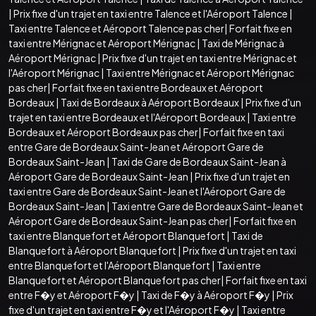
|
Prix fixe d'un trajet en taxi entre Talence et l'Aéroport Talence
|
Taxi entre Talence et Aéroport Talence pas cher
|
Forfait fixe en
taxi entre Mérignac et Aéroport Mérignac
|
Taxi de Mérignac à
Aéroport Mérignac
|
Prix fixe d'un trajet en taxi entre Mérignac et
l'Aéroport Mérignac
|
Taxi entre Mérignac et Aéroport Mérignac
pas cher
|
Forfait fixe en taxi entre Bordeaux et Aéroport
Bordeaux
|
Taxi de Bordeaux à Aéroport Bordeaux
|
Prix fixe d'un
trajet en taxi entre Bordeaux et l'Aéroport Bordeaux
|
Taxi entre
Bordeaux et Aéroport Bordeaux pas cher
|
Forfait fixe en taxi
entre Gare de Bordeaux Saint-Jean et Aéroport Gare de
Bordeaux Saint-Jean
|
Taxi de Gare de Bordeaux Saint-Jean à
Aéroport Gare de Bordeaux Saint-Jean
|
Prix fixe d'un trajet en
taxi entre Gare de Bordeaux Saint-Jean et l'Aéroport Gare de
Bordeaux Saint-Jean
|
Taxi entre Gare de Bordeaux Saint-Jean et
Aéroport Gare de Bordeaux Saint-Jean pas cher
|
Forfait fixe en
taxi entre Blanquefort et Aéroport Blanquefort
|
Taxi de
Blanquefort à Aéroport Blanquefort
|
Prix fixe d'un trajet en taxi
entre Blanquefort et l'Aéroport Blanquefort
|
Taxi entre
Blanquefort et Aéroport Blanquefort pas cher
|
Forfait fixe en taxi
entre F�y et Aéroport F�y
|
Taxi de F�y à Aéroport F�y
|
Prix
fixe d'un trajet en taxi entre F�y et l'Aéroport F�y
|
Taxi entre