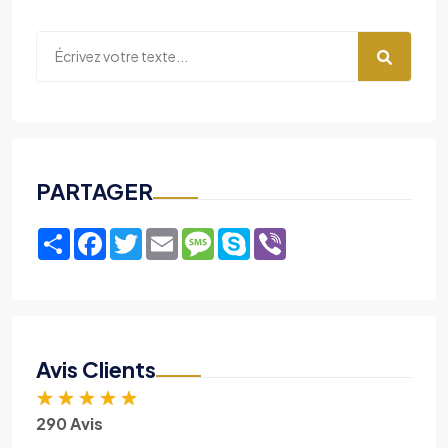
PARTAGER
Share
Facebook
Twitter
Email
Message
Skype
Viber
Avis Clients
★
★
★
★
★
290 Avis