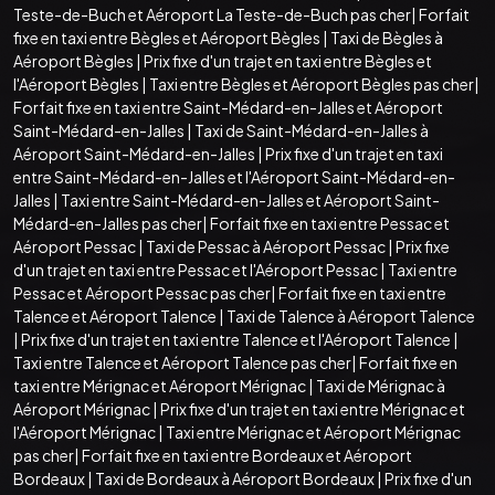
Teste-de-Buch et Aéroport La Teste-de-Buch pas cher
|
Forfait
fixe en taxi entre Bègles et Aéroport Bègles
|
Taxi de Bègles à
Aéroport Bègles
|
Prix fixe d'un trajet en taxi entre Bègles et
l'Aéroport Bègles
|
Taxi entre Bègles et Aéroport Bègles pas cher
|
Forfait fixe en taxi entre Saint-Médard-en-Jalles et Aéroport
Saint-Médard-en-Jalles
|
Taxi de Saint-Médard-en-Jalles à
Aéroport Saint-Médard-en-Jalles
|
Prix fixe d'un trajet en taxi
entre Saint-Médard-en-Jalles et l'Aéroport Saint-Médard-en-
Jalles
|
Taxi entre Saint-Médard-en-Jalles et Aéroport Saint-
Médard-en-Jalles pas cher
|
Forfait fixe en taxi entre Pessac et
Aéroport Pessac
|
Taxi de Pessac à Aéroport Pessac
|
Prix fixe
d'un trajet en taxi entre Pessac et l'Aéroport Pessac
|
Taxi entre
Pessac et Aéroport Pessac pas cher
|
Forfait fixe en taxi entre
Talence et Aéroport Talence
|
Taxi de Talence à Aéroport Talence
|
Prix fixe d'un trajet en taxi entre Talence et l'Aéroport Talence
|
Taxi entre Talence et Aéroport Talence pas cher
|
Forfait fixe en
taxi entre Mérignac et Aéroport Mérignac
|
Taxi de Mérignac à
Aéroport Mérignac
|
Prix fixe d'un trajet en taxi entre Mérignac et
l'Aéroport Mérignac
|
Taxi entre Mérignac et Aéroport Mérignac
pas cher
|
Forfait fixe en taxi entre Bordeaux et Aéroport
Bordeaux
|
Taxi de Bordeaux à Aéroport Bordeaux
|
Prix fixe d'un