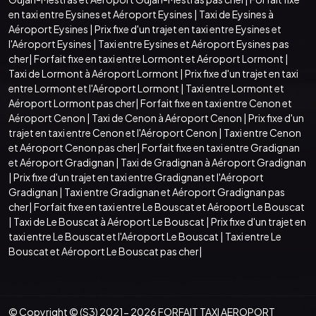
en taxi entre Eysines et Aéroport Eysines
|
Taxi de Eysines à
Aéroport Eysines
|
Prix fixe d'un trajet en taxi entre Eysines et
l'Aéroport Eysines
|
Taxi entre Eysines et Aéroport Eysines pas
cher
|
Forfait fixe en taxi entre Lormont et Aéroport Lormont
|
Taxi de Lormont à Aéroport Lormont
|
Prix fixe d'un trajet en taxi
entre Lormont et l'Aéroport Lormont
|
Taxi entre Lormont et
Aéroport Lormont pas cher
|
Forfait fixe en taxi entre Cenon et
Aéroport Cenon
|
Taxi de Cenon à Aéroport Cenon
|
Prix fixe d'un
trajet en taxi entre Cenon et l'Aéroport Cenon
|
Taxi entre Cenon
et Aéroport Cenon pas cher
|
Forfait fixe en taxi entre Gradignan
et Aéroport Gradignan
|
Taxi de Gradignan à Aéroport Gradignan
|
Prix fixe d'un trajet en taxi entre Gradignan et l'Aéroport
Gradignan
|
Taxi entre Gradignan et Aéroport Gradignan pas
cher
|
Forfait fixe en taxi entre Le Bouscat et Aéroport Le Bouscat
|
Taxi de Le Bouscat à Aéroport Le Bouscat
|
Prix fixe d'un trajet en
taxi entre Le Bouscat et l'Aéroport Le Bouscat
|
Taxi entre Le
Bouscat et Aéroport Le Bouscat pas cher
|
© Copyright © (S3) 2021- 2026 FORFAIT TAXI AEROPORT