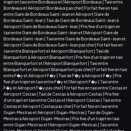
trajet en taxi entre Bordeaux et l'Aéroport Bordeaux
|
Taxi entre
Bordeaux et Aéroport Bordeaux pas cher
|
Forfait fixe en taxi
entre Gare de Bordeaux Saint-Jean et Aéroport Gare de
Bordeaux Saint-Jean
|
Taxi de Gare de Bordeaux Saint-Jean à
Aéroport Gare de Bordeaux Saint-Jean
|
Prix fixe d'un trajet en
taxi entre Gare de Bordeaux Saint-Jean et l'Aéroport Gare de
Bordeaux Saint-Jean
|
Taxi entre Gare de Bordeaux Saint-Jean et
Aéroport Gare de Bordeaux Saint-Jean pas cher
|
Forfait fixe en
taxi entre Blanquefort et Aéroport Blanquefort
|
Taxi de
Blanquefort à Aéroport Blanquefort
|
Prix fixe d'un trajet en taxi
entre Blanquefort et l'Aéroport Blanquefort
|
Taxi entre
Blanquefort et Aéroport Blanquefort pas cher
|
Forfait fixe en taxi
entre F�y et Aéroport F�y
|
Taxi de F�y à Aéroport F�y
|
Prix
fixe d'un trajet en taxi entre F�y et l'Aéroport F�y
|
Taxi entre
F�y et Aéroport F�y pas cher
|
Forfait fixe en taxi entre Cestas et
Aéroport Cestas
|
Taxi de Cestas à Aéroport Cestas
|
Prix fixe
d'un trajet en taxi entre Cestas et l'Aéroport Cestas
|
Taxi entre
Cestas et Aéroport Cestas pas cher
|
Forfait fixe en taxi entre
Gujan-Mestras et Aéroport Gujan-Mestras
|
Taxi de Gujan-
Mestras à Aéroport Gujan-Mestras
|
Prix fixe d'un trajet en taxi
entre Gujan-Mestras et l'Aéroport Gujan-Mestras
|
Taxi entre
Gujan-Mestras et Aéroport Gujan-Mestras pas cher
|
Forfait fixe