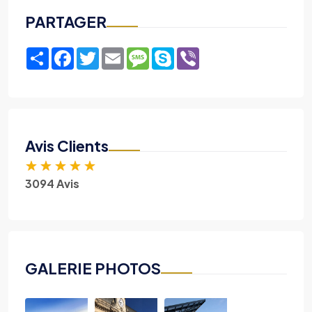
PARTAGER
Share
Facebook
Twitter
Email
Message
Skype
Viber
Avis Clients
★
★
★
★
★
3094 Avis
GALERIE PHOTOS