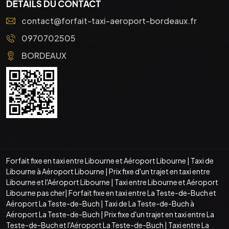
DÉTAILS DU CONTACT
contact@forfait-taxi-aeroport-bordeaux.fr
0970702505
BORDEAUX
Forfait fixe en taxi entre Libourne et Aéroport Libourne
|
Taxi de
Libourne à Aéroport Libourne
|
Prix fixe d'un trajet en taxi entre
Libourne et l'Aéroport Libourne
|
Taxi entre Libourne et Aéroport
Libourne pas cher
|
Forfait fixe en taxi entre La Teste-de-Buch et
Aéroport La Teste-de-Buch
|
Taxi de La Teste-de-Buch à
Aéroport La Teste-de-Buch
|
Prix fixe d'un trajet en taxi entre La
Teste-de-Buch et l'Aéroport La Teste-de-Buch
|
Taxi entre La