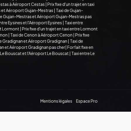
estas à Aéroport Cestas
|
Prix fixe d'un trajet en taxi
as et Aéroport Gujan-Mestras
|
Taxi de Gujan-
re Gujan-Mestras et Aéroport Gujan-Mestras pas
 entre Eysines et l'Aéroport Eysines
|
Taxi entre
rt Lormont
|
Prix fixe d'un trajet en taxi entre Lormont
enon
|
Taxi de Cenon à Aéroport Cenon
|
Prix fixe
ntre Gradignan et Aéroport Gradignan
|
Taxi de
nan et Aéroport Gradignan pas cher
|
Forfait fixe en
tre Le Bouscat et l'Aéroport Le Bouscat
|
Taxi entre Le
Mentions légales
Espace Pro