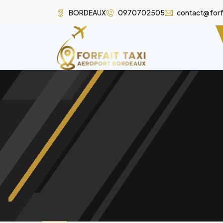
BORDEAUX
0970702505
contact@forf