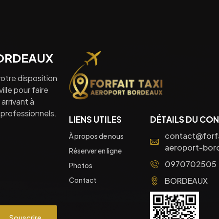
BORDEAUX
otre disposition
lle pour faire
arrivant à
professionnels.
LIENS UTILES
DÉTAILS DU CO
contact@forfa
À propos de nous
aeroport-bord
Réserver en ligne
0970702505
Photos
Contact
BORDEAUX
Souscrire