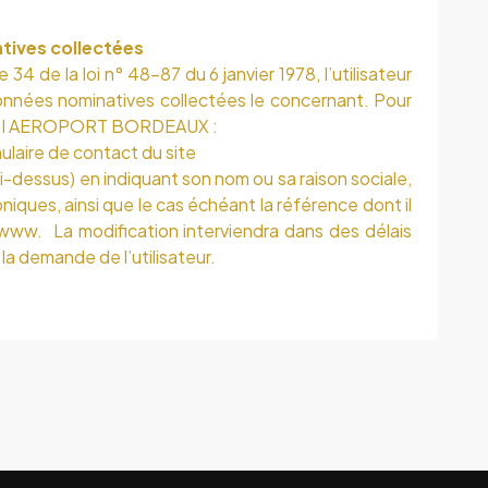
tives collectées
34 de la loi n° 48-87 du 6 janvier 1978, l’utilisateur
onnées nominatives collectées le concernant. Pour
XI AEROPORT BORDEAUX
:
mulaire de contact du site
ci-dessus) en indiquant son nom ou sa raison sociale,
ques, ainsi que le cas échéant la référence dont il
e www. La modification interviendra dans des délais
la demande de l’utilisateur.