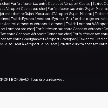
s cher
|
Forfait fixe en taxi entre Cestas et Aéroport Cestas
|
Taxi de C
s et Aéroport Cestas pas cher
|
Forfait fixe en taxi entre Gujan-Mestr
trajet en taxi entre Gujan-Mestras et l'Aéroport Gujan-Mestras
|
Taxi ent
ysines
|
Taxi de Eysines à Aéroport Eysines
|
Prix fixe d'un trajet en taxi
en taxi entre Lormont et Aéroport Lormont
|
Taxi de Lormont à Aéropo
port Lormont pas cher
|
Forfait fixe en taxi entre Cenon et Aéroport C
|
Taxi entre Cenon et Aéroport Cenon pas cher
|
Forfait fixe en taxi e
ajet en taxi entre Gradignan et l'Aéroport Gradignan
|
Taxi entre Gradig
 de Le Bouscat à Aéroport Le Bouscat
|
Prix fixe d'un trajet en taxi en
OPORT BORDEAUX .Tous droits réservés .