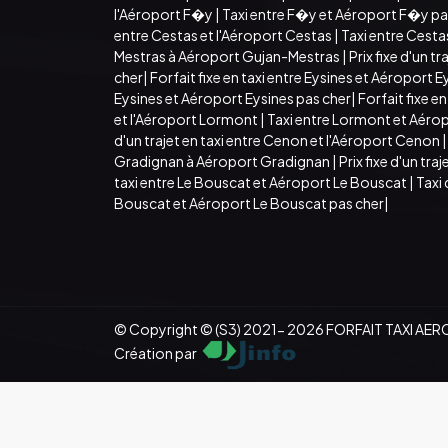
l'Aéroport F�y
|
Taxi entre F�y et Aéroport F�y pa
entre Cestas et l'Aéroport Cestas
|
Taxi entre Cesta
Mestras à Aéroport Gujan-Mestras
|
Prix fixe d'un 
cher
|
Forfait fixe en taxi entre Eysines et Aéroport E
Eysines et Aéroport Eysines pas cher
|
Forfait fixe 
et l'Aéroport Lormont
|
Taxi entre Lormont et Aéro
d'un trajet en taxi entre Cenon et l'Aéroport Cenon
Gradignan à Aéroport Gradignan
|
Prix fixe d'un tr
taxi entre Le Bouscat et Aéroport Le Bouscat
|
Taxi
Bouscat et Aéroport Le Bouscat pas cher
|
© Copyright © (S3) 2021- 2026 FORFAIT TAXI AER
Création par