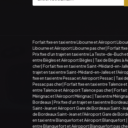
Forfait fixe en taxi entre Libourne et Aéroport Libou
Libourne et Aéroport Libourne pas cher
|
Forfait fi
Prix fixe d'un trajet en taxi entre La Teste-de-Buch
entre Bègles et Aéroport Bègles
|
Taxi de Bègles à 
cher
|
Forfait fixe en taxi entre Saint-Médard-en-Ja
trajet en taxi entre Saint-Médard-en-Jalles et l'Aé
fixe en taxi entre Pessac et Aéroport Pessac
|
Taxi d
Pessac pas cher
|
Forfait fixe en taxi entre Talence 
entre Talence et Aéroport Talence pas cher
|
Forfait
Mérignac et l'Aéroport Mérignac
|
Taxi entre Mérign
Bordeaux
|
Prix fixe d'un trajet en taxi entre Borde
Saint-Jean et Aéroport Gare de Bordeaux Saint-Je
de Bordeaux Saint-Jean et l'Aéroport Gare de Bord
en taxi entre Blanquefort et Aéroport Blanquefort
|
entre Blanquefort et Aéroport Blanquefort pas che