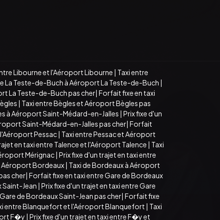
i entre Libourne et l'Aéroport Libourne
|
Taxi entre
de La Teste-de-Buch à Aéroport La Teste-de-Buch
|
ort La Teste-de-Buch pas cher
|
Forfait fixe en taxi
Bègles
|
Taxi entre Bègles et Aéroport Bègles pas
es à Aéroport Saint-Médard-en-Jalles
|
Prix fixe d'un
éroport Saint-Médard-en-Jalles pas cher
|
Forfait
et l'Aéroport Pessac
|
Taxi entre Pessac et Aéroport
trajet en taxi entre Talence et l'Aéroport Talence
|
Taxi
Aéroport Mérignac
|
Prix fixe d'un trajet en taxi entre
 et Aéroport Bordeaux
|
Taxi de Bordeaux à Aéroport
pas cher
|
Forfait fixe en taxi entre Gare de Bordeaux
 Saint-Jean
|
Prix fixe d'un trajet en taxi entre Gare
 Gare de Bordeaux Saint-Jean pas cher
|
Forfait fixe
taxi entre Blanquefort et l'Aéroport Blanquefort
|
Taxi
port F�y
|
Prix fixe d'un trajet en taxi entre F�y et