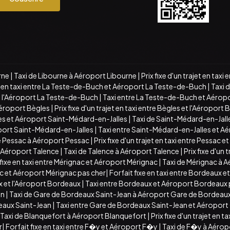
rne
|
Taxi de Libourne à Aéroport Libourne
|
Prix fixe d'un trajet en tax
xe en taxi entre La Teste-de-Buch et Aéroport La Teste-de-Buch
|
Taxi 
 et l'Aéroport La Teste-de-Buch
|
Taxi entre La Teste-de-Buch et Aérop
Aéroport Bègles
|
Prix fixe d'un trajet en taxi entre Bègles et l'Aéroport 
lles et Aéroport Saint-Médard-en-Jalles
|
Taxi de Saint-Médard-en-Jall
roport Saint-Médard-en-Jalles
|
Taxi entre Saint-Médard-en-Jalles et A
e Pessac à Aéroport Pessac
|
Prix fixe d'un trajet en taxi entre Pessac 
et Aéroport Talence
|
Taxi de Talence à Aéroport Talence
|
Prix fixe d'un 
 fixe en taxi entre Mérignac et Aéroport Mérignac
|
Taxi de Mérignac à 
ac et Aéroport Mérignac pas cher
|
Forfait fixe en taxi entre Bordeaux
aux et l'Aéroport Bordeaux
|
Taxi entre Bordeaux et Aéroport Bordeaux 
an
|
Taxi de Gare de Bordeaux Saint-Jean à Aéroport Gare de Bordeaux
eaux Saint-Jean
|
Taxi entre Gare de Bordeaux Saint-Jean et Aéroport
Taxi de Blanquefort à Aéroport Blanquefort
|
Prix fixe d'un trajet en 
r
|
Forfait fixe en taxi entre F�y et Aéroport F�y
|
Taxi de F�y à Aéro