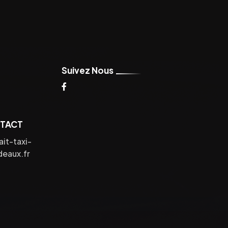
Suivez Nous
NTACT
it-taxi-
eaux.fr