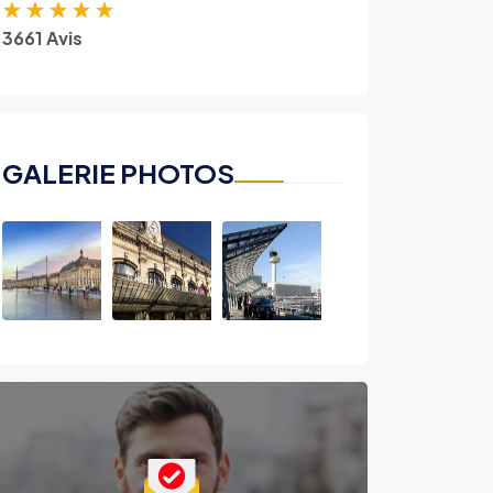
★
★
★
★
★
3661 Avis
GALERIE PHOTOS