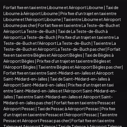
Forfait fixe en taxi entre Libourne et Aéroport Libourne
|
Taxi de
Libourne à Aéroport Libourne
|
Prix fixe d'un trajet en taxi entre
Libourne et l'Aéroport Libourne
|
Taxi entre Libourne et Aéroport
Libourne pas cher
|
Forfait fixe en taxi entre La Teste-de-Buch et
Aéroport La Teste-de-Buch
|
Taxi de La Teste-de-Buch à
Aéroport La Teste-de-Buch
|
Prix fixe d'un trajet en taxi entre La
Teste-de-Buch et l'Aéroport La Teste-de-Buch
|
Taxi entre La
Teste-de-Buch et Aéroport La Teste-de-Buch pas cher
|
Forfait
fixe en taxi entre Bègles et Aéroport Bègles
|
Taxi de Bègles à
Aéroport Bègles
|
Prix fixe d'un trajet en taxi entre Bègles et
l'Aéroport Bègles
|
Taxi entre Bègles et Aéroport Bègles pas cher
|
Forfait fixe en taxi entre Saint-Médard-en-Jalles et Aéroport
Saint-Médard-en-Jalles
|
Taxi de Saint-Médard-en-Jalles à
Aéroport Saint-Médard-en-Jalles
|
Prix fixe d'un trajet en taxi
entre Saint-Médard-en-Jalles et l'Aéroport Saint-Médard-en-
Jalles
|
Taxi entre Saint-Médard-en-Jalles et Aéroport Saint-
Médard-en-Jalles pas cher
|
Forfait fixe en taxi entre Pessac et
Aéroport Pessac
|
Taxi de Pessac à Aéroport Pessac
|
Prix fixe
d'un trajet en taxi entre Pessac et l'Aéroport Pessac
|
Taxi entre
Pessac et Aéroport Pessac pas cher
|
Forfait fixe en taxi entre
Talence et Aéroport Talence
|
Taxi de Talence à Aéroport Talence