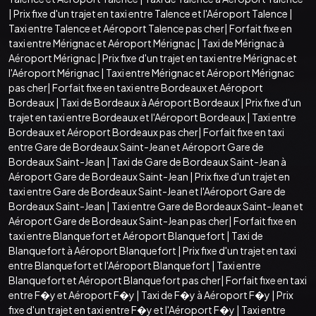
|
Prix fixe d'un trajet en taxi entre Talence et l'Aéroport Talence
|
Taxi entre Talence et Aéroport Talence pas cher
|
Forfait fixe en
taxi entre Mérignac et Aéroport Mérignac
|
Taxi de Mérignac à
Aéroport Mérignac
|
Prix fixe d'un trajet en taxi entre Mérignac et
l'Aéroport Mérignac
|
Taxi entre Mérignac et Aéroport Mérignac
pas cher
|
Forfait fixe en taxi entre Bordeaux et Aéroport
Bordeaux
|
Taxi de Bordeaux à Aéroport Bordeaux
|
Prix fixe d'un
trajet en taxi entre Bordeaux et l'Aéroport Bordeaux
|
Taxi entre
Bordeaux et Aéroport Bordeaux pas cher
|
Forfait fixe en taxi
entre Gare de Bordeaux Saint-Jean et Aéroport Gare de
Bordeaux Saint-Jean
|
Taxi de Gare de Bordeaux Saint-Jean à
Aéroport Gare de Bordeaux Saint-Jean
|
Prix fixe d'un trajet en
taxi entre Gare de Bordeaux Saint-Jean et l'Aéroport Gare de
Bordeaux Saint-Jean
|
Taxi entre Gare de Bordeaux Saint-Jean et
Aéroport Gare de Bordeaux Saint-Jean pas cher
|
Forfait fixe en
taxi entre Blanquefort et Aéroport Blanquefort
|
Taxi de
Blanquefort à Aéroport Blanquefort
|
Prix fixe d'un trajet en taxi
entre Blanquefort et l'Aéroport Blanquefort
|
Taxi entre
Blanquefort et Aéroport Blanquefort pas cher
|
Forfait fixe en taxi
entre F�y et Aéroport F�y
|
Taxi de F�y à Aéroport F�y
|
Prix
fixe d'un trajet en taxi entre F�y et l'Aéroport F�y
|
Taxi entre