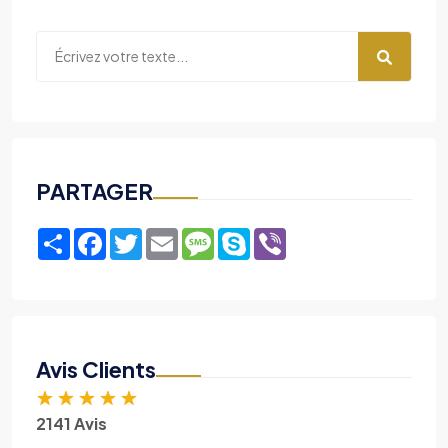
PARTAGER
Share
Facebook
Twitter
Email
Message
Skype
Viber
Avis Clients
★
★
★
★
★
2141 Avis