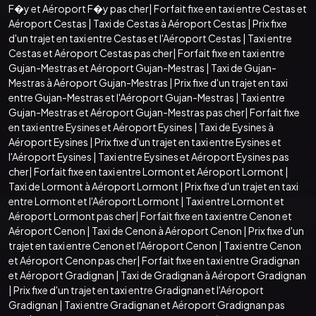
F�y et Aéroport F�y pas cher
|
Forfait fixe en taxi entre Cestas et
Aéroport Cestas
|
Taxi de Cestas à Aéroport Cestas
|
Prix fixe
d'un trajet en taxi entre Cestas et l'Aéroport Cestas
|
Taxi entre
Cestas et Aéroport Cestas pas cher
|
Forfait fixe en taxi entre
Gujan-Mestras et Aéroport Gujan-Mestras
|
Taxi de Gujan-
Mestras à Aéroport Gujan-Mestras
|
Prix fixe d'un trajet en taxi
entre Gujan-Mestras et l'Aéroport Gujan-Mestras
|
Taxi entre
Gujan-Mestras et Aéroport Gujan-Mestras pas cher
|
Forfait fixe
en taxi entre Eysines et Aéroport Eysines
|
Taxi de Eysines à
Aéroport Eysines
|
Prix fixe d'un trajet en taxi entre Eysines et
l'Aéroport Eysines
|
Taxi entre Eysines et Aéroport Eysines pas
cher
|
Forfait fixe en taxi entre Lormont et Aéroport Lormont
|
Taxi de Lormont à Aéroport Lormont
|
Prix fixe d'un trajet en taxi
entre Lormont et l'Aéroport Lormont
|
Taxi entre Lormont et
Aéroport Lormont pas cher
|
Forfait fixe en taxi entre Cenon et
Aéroport Cenon
|
Taxi de Cenon à Aéroport Cenon
|
Prix fixe d'un
trajet en taxi entre Cenon et l'Aéroport Cenon
|
Taxi entre Cenon
et Aéroport Cenon pas cher
|
Forfait fixe en taxi entre Gradignan
et Aéroport Gradignan
|
Taxi de Gradignan à Aéroport Gradignan
|
Prix fixe d'un trajet en taxi entre Gradignan et l'Aéroport
Gradignan
|
Taxi entre Gradignan et Aéroport Gradignan pas