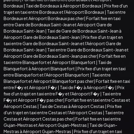
Bordeaux
|
Taxi de Bordeaux à Aéroport Bordeaux
|
Prix fixe d'un
trajet en taxi entre Bordeaux et l'Aéroport Bordeaux
|
Taxi entre
Bordeaux et Aéroport Bordeaux pas cher
|
Forfait fixe en taxi
entre Gare de Bordeaux Saint-Jean et Aéroport Gare de
Bordeaux Saint-Jean
|
Taxi de Gare de Bordeaux Saint-Jean à
Aéroport Gare de Bordeaux Saint-Jean
|
Prix fixe d'un trajet en
taxi entre Gare de Bordeaux Saint-Jean et l'Aéroport Gare de
Bordeaux Saint-Jean
|
Taxi entre Gare de Bordeaux Saint-Jean et
Aéroport Gare de Bordeaux Saint-Jean pas cher
|
Forfait fixe en
taxi entre Blanquefort et Aéroport Blanquefort
|
Taxi de
Blanquefort à Aéroport Blanquefort
|
Prix fixe d'un trajet en taxi
entre Blanquefort et l'Aéroport Blanquefort
|
Taxi entre
Blanquefort et Aéroport Blanquefort pas cher
|
Forfait fixe en taxi
entre F�y et Aéroport F�y
|
Taxi de F�y à Aéroport F�y
|
Prix
fixe d'un trajet en taxi entre F�y et l'Aéroport F�y
|
Taxi entre
F�y et Aéroport F�y pas cher
|
Forfait fixe en taxi entre Cestas et
Aéroport Cestas
|
Taxi de Cestas à Aéroport Cestas
|
Prix fixe
d'un trajet en taxi entre Cestas et l'Aéroport Cestas
|
Taxi entre
Cestas et Aéroport Cestas pas cher
|
Forfait fixe en taxi entre
Gujan-Mestras et Aéroport Gujan-Mestras
|
Taxi de Gujan-
Mestras à Aéroport Gujan-Mestras
|
Prix fixe d'un trajet en taxi