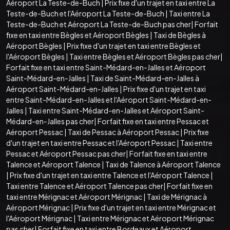
Aéroport La Teste-de-Buch
|
Prix fixe d'un trajet en taxi entre La
Teste-de-Buch et l'Aéroport La Teste-de-Buch
|
Taxi entre La
Teste-de-Buch et Aéroport La Teste-de-Buch pas cher
|
Forfait
fixe en taxi entre Bègles et Aéroport Bègles
|
Taxi de Bègles à
Aéroport Bègles
|
Prix fixe d'un trajet en taxi entre Bègles et
l'Aéroport Bègles
|
Taxi entre Bègles et Aéroport Bègles pas cher
|
Forfait fixe en taxi entre Saint-Médard-en-Jalles et Aéroport
Saint-Médard-en-Jalles
|
Taxi de Saint-Médard-en-Jalles à
Aéroport Saint-Médard-en-Jalles
|
Prix fixe d'un trajet en taxi
entre Saint-Médard-en-Jalles et l'Aéroport Saint-Médard-en-
Jalles
|
Taxi entre Saint-Médard-en-Jalles et Aéroport Saint-
Médard-en-Jalles pas cher
|
Forfait fixe en taxi entre Pessac et
Aéroport Pessac
|
Taxi de Pessac à Aéroport Pessac
|
Prix fixe
d'un trajet en taxi entre Pessac et l'Aéroport Pessac
|
Taxi entre
Pessac et Aéroport Pessac pas cher
|
Forfait fixe en taxi entre
Talence et Aéroport Talence
|
Taxi de Talence à Aéroport Talence
|
Prix fixe d'un trajet en taxi entre Talence et l'Aéroport Talence
|
Taxi entre Talence et Aéroport Talence pas cher
|
Forfait fixe en
taxi entre Mérignac et Aéroport Mérignac
|
Taxi de Mérignac à
Aéroport Mérignac
|
Prix fixe d'un trajet en taxi entre Mérignac et
l'Aéroport Mérignac
|
Taxi entre Mérignac et Aéroport Mérignac
pas cher
|
Forfait fixe en taxi entre Bordeaux et Aéroport