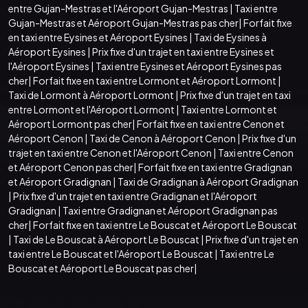
entre Gujan-Mestras et l'Aéroport Gujan-Mestras
|
Taxi entre
Gujan-Mestras et Aéroport Gujan-Mestras pas cher
|
Forfait fixe
en taxi entre Eysines et Aéroport Eysines
|
Taxi de Eysines à
Aéroport Eysines
|
Prix fixe d'un trajet en taxi entre Eysines et
l'Aéroport Eysines
|
Taxi entre Eysines et Aéroport Eysines pas
cher
|
Forfait fixe en taxi entre Lormont et Aéroport Lormont
|
Taxi de Lormont à Aéroport Lormont
|
Prix fixe d'un trajet en taxi
entre Lormont et l'Aéroport Lormont
|
Taxi entre Lormont et
Aéroport Lormont pas cher
|
Forfait fixe en taxi entre Cenon et
Aéroport Cenon
|
Taxi de Cenon à Aéroport Cenon
|
Prix fixe d'un
trajet en taxi entre Cenon et l'Aéroport Cenon
|
Taxi entre Cenon
et Aéroport Cenon pas cher
|
Forfait fixe en taxi entre Gradignan
et Aéroport Gradignan
|
Taxi de Gradignan à Aéroport Gradignan
|
Prix fixe d'un trajet en taxi entre Gradignan et l'Aéroport
Gradignan
|
Taxi entre Gradignan et Aéroport Gradignan pas
cher
|
Forfait fixe en taxi entre Le Bouscat et Aéroport Le Bouscat
|
Taxi de Le Bouscat à Aéroport Le Bouscat
|
Prix fixe d'un trajet en
taxi entre Le Bouscat et l'Aéroport Le Bouscat
|
Taxi entre Le
Bouscat et Aéroport Le Bouscat pas cher
|