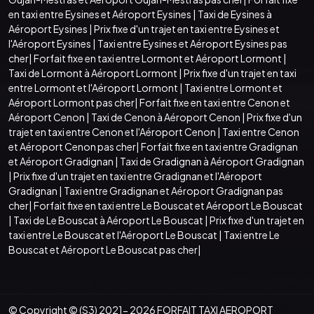
en taxi entre Eysines et Aéroport Eysines
|
Taxi de Eysines à
Aéroport Eysines
|
Prix fixe d'un trajet en taxi entre Eysines et
l'Aéroport Eysines
|
Taxi entre Eysines et Aéroport Eysines pas
cher
|
Forfait fixe en taxi entre Lormont et Aéroport Lormont
|
Taxi de Lormont à Aéroport Lormont
|
Prix fixe d'un trajet en taxi
entre Lormont et l'Aéroport Lormont
|
Taxi entre Lormont et
Aéroport Lormont pas cher
|
Forfait fixe en taxi entre Cenon et
Aéroport Cenon
|
Taxi de Cenon à Aéroport Cenon
|
Prix fixe d'un
trajet en taxi entre Cenon et l'Aéroport Cenon
|
Taxi entre Cenon
et Aéroport Cenon pas cher
|
Forfait fixe en taxi entre Gradignan
et Aéroport Gradignan
|
Taxi de Gradignan à Aéroport Gradignan
|
Prix fixe d'un trajet en taxi entre Gradignan et l'Aéroport
Gradignan
|
Taxi entre Gradignan et Aéroport Gradignan pas
cher
|
Forfait fixe en taxi entre Le Bouscat et Aéroport Le Bouscat
|
Taxi de Le Bouscat à Aéroport Le Bouscat
|
Prix fixe d'un trajet en
taxi entre Le Bouscat et l'Aéroport Le Bouscat
|
Taxi entre Le
Bouscat et Aéroport Le Bouscat pas cher
|
© Copyright © (S3) 2021- 2026 FORFAIT TAXI AEROPORT