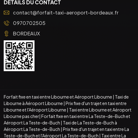
DÉTAILS DU CONTACT
contact@forfait-taxi-aeroport-bordeaux.fr
0970702505
BORDEAUX
Forfait fixe en taxi entre Libourne et Aéroport Libourne
|
Taxi de
Libourne à Aéroport Libourne
|
Prix fixe d'un trajet en taxi entre
Libourne et l'Aéroport Libourne
|
Taxi entre Libourne et Aéroport
Libourne pas cher
|
Forfait fixe en taxi entre La Teste-de-Buch et
Aéroport La Teste-de-Buch
|
Taxi de La Teste-de-Buch à
Aéroport La Teste-de-Buch
|
Prix fixe d'un trajet en taxi entre La
Teste-de-Buch et l'Aéroport La Teste-de-Buch
|
Taxi entre La