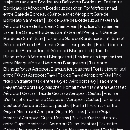
trajet en taxi entre Bordeaux et l'Aéroport Bordeaux
|
Taxi entre
Bordeaux et Aéroport Bordeaux pas cher
|
Forfait fixe en taxi
entre Gare de Bordeaux Saint-Jean et Aéroport Gare de
Bordeaux Saint-Jean
|
Taxi de Gare de Bordeaux Saint-Jean à
Aéroport Gare de Bordeaux Saint-Jean
|
Prix fixe d'un trajet en
taxi entre Gare de Bordeaux Saint-Jean et l'Aéroport Gare de
Bordeaux Saint-Jean
|
Taxi entre Gare de Bordeaux Saint-Jean et
Aéroport Gare de Bordeaux Saint-Jean pas cher
|
Forfait fixe en
taxi entre Blanquefort et Aéroport Blanquefort
|
Taxi de
Blanquefort à Aéroport Blanquefort
|
Prix fixe d'un trajet en taxi
entre Blanquefort et l'Aéroport Blanquefort
|
Taxi entre
Blanquefort et Aéroport Blanquefort pas cher
|
Forfait fixe en taxi
entre F�y et Aéroport F�y
|
Taxi de F�y à Aéroport F�y
|
Prix
fixe d'un trajet en taxi entre F�y et l'Aéroport F�y
|
Taxi entre
F�y et Aéroport F�y pas cher
|
Forfait fixe en taxi entre Cestas et
Aéroport Cestas
|
Taxi de Cestas à Aéroport Cestas
|
Prix fixe
d'un trajet en taxi entre Cestas et l'Aéroport Cestas
|
Taxi entre
Cestas et Aéroport Cestas pas cher
|
Forfait fixe en taxi entre
Gujan-Mestras et Aéroport Gujan-Mestras
|
Taxi de Gujan-
Mestras à Aéroport Gujan-Mestras
|
Prix fixe d'un trajet en taxi
entre Gujan-Mestras et l'Aéroport Gujan-Mestras
|
Taxi entre
Gujan-Mestras et Aéroport Gujan-Mestras pas cher
|
Forfait fixe