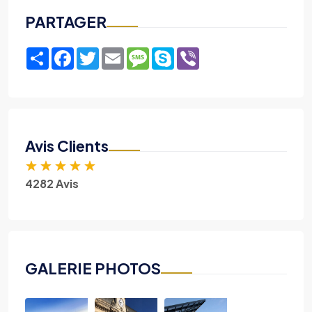
PARTAGER
Share
Facebook
Twitter
Email
Message
Skype
Viber
Avis Clients
★
★
★
★
★
4282 Avis
GALERIE PHOTOS