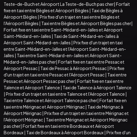
Teste-de-Buch et Aéroport La Teste-de-Buch pas cher
|
Forfait
fixe en taxi entre Bègles et Aéroport Bègles
|
Taxi de Bègles à
Aéroport Bègles
|
Prix fixe d'un trajet en taxi entre Bègles et
l'Aéroport Bègles
|
Taxi entre Bègles et Aéroport Bègles pas cher
|
Forfait fixe en taxi entre Saint-Médard-en-Jalles et Aéroport
Saint-Médard-en-Jalles
|
Taxi de Saint-Médard-en-Jalles à
Aéroport Saint-Médard-en-Jalles
|
Prix fixe d'un trajet en taxi
entre Saint-Médard-en-Jalles et l'Aéroport Saint-Médard-en-
Jalles
|
Taxi entre Saint-Médard-en-Jalles et Aéroport Saint-
Médard-en-Jalles pas cher
|
Forfait fixe en taxi entre Pessac et
Aéroport Pessac
|
Taxi de Pessac à Aéroport Pessac
|
Prix fixe
d'un trajet en taxi entre Pessac et l'Aéroport Pessac
|
Taxi entre
Pessac et Aéroport Pessac pas cher
|
Forfait fixe en taxi entre
Talence et Aéroport Talence
|
Taxi de Talence à Aéroport Talence
|
Prix fixe d'un trajet en taxi entre Talence et l'Aéroport Talence
|
Taxi entre Talence et Aéroport Talence pas cher
|
Forfait fixe en
taxi entre Mérignac et Aéroport Mérignac
|
Taxi de Mérignac à
Aéroport Mérignac
|
Prix fixe d'un trajet en taxi entre Mérignac et
l'Aéroport Mérignac
|
Taxi entre Mérignac et Aéroport Mérignac
pas cher
|
Forfait fixe en taxi entre Bordeaux et Aéroport
Bordeaux
|
Taxi de Bordeaux à Aéroport Bordeaux
|
Prix fixe d'un