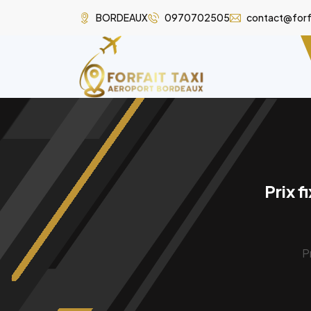
BORDEAUX
0970702505
contact@forf
Prix f
P