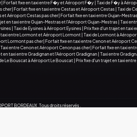
r
|
Forfait fixe en taxi entre F�y et Aéroport F�y
|
Taxi de F�y à Aéro
s cher
|
Forfait fixe en taxi entre Cestas et Aéroport Cestas
|
Taxi de C
s et Aéroport Cestas pas cher
|
Forfait fixe en taxi entre Gujan-Mestr
trajet en taxi entre Gujan-Mestras et l'Aéroport Gujan-Mestras
|
Taxi ent
ysines
|
Taxi de Eysines à Aéroport Eysines
|
Prix fixe d'un trajet en taxi
en taxi entre Lormont et Aéroport Lormont
|
Taxi de Lormont à Aéropo
port Lormont pas cher
|
Forfait fixe en taxi entre Cenon et Aéroport C
|
Taxi entre Cenon et Aéroport Cenon pas cher
|
Forfait fixe en taxi e
ajet en taxi entre Gradignan et l'Aéroport Gradignan
|
Taxi entre Gradig
 de Le Bouscat à Aéroport Le Bouscat
|
Prix fixe d'un trajet en taxi en
OPORT BORDEAUX .Tous droits réservés .