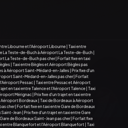
i entre Libourne et l'Aéroport Libourne
|
Taxi entre
de La Teste-de-Buch à Aéroport La Teste-de-Buch
|
ort La Teste-de-Buch pas cher
|
Forfait fixe en taxi
Bègles
|
Taxi entre Bègles et Aéroport Bègles pas
es à Aéroport Saint-Médard-en-Jalles
|
Prix fixe d'un
éroport Saint-Médard-en-Jalles pas cher
|
Forfait
et l'Aéroport Pessac
|
Taxi entre Pessac et Aéroport
trajet en taxi entre Talence et l'Aéroport Talence
|
Taxi
Aéroport Mérignac
|
Prix fixe d'un trajet en taxi entre
 et Aéroport Bordeaux
|
Taxi de Bordeaux à Aéroport
pas cher
|
Forfait fixe en taxi entre Gare de Bordeaux
 Saint-Jean
|
Prix fixe d'un trajet en taxi entre Gare
 Gare de Bordeaux Saint-Jean pas cher
|
Forfait fixe
taxi entre Blanquefort et l'Aéroport Blanquefort
|
Taxi