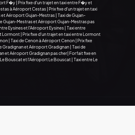
port F�y
|
Prix fixe d'un trajet en taxi entre F�y et
estas à Aéroport Cestas
|
Prix fixe d'un trajet en taxi
as et Aéroport Gujan-Mestras
|
Taxi de Gujan-
re Gujan-Mestras et Aéroport Gujan-Mestras pas
 entre Eysines et l'Aéroport Eysines
|
Taxi entre
rt Lormont
|
Prix fixe d'un trajet en taxi entre Lormont
enon
|
Taxi de Cenon à Aéroport Cenon
|
Prix fixe
ntre Gradignan et Aéroport Gradignan
|
Taxi de
nan et Aéroport Gradignan pas cher
|
Forfait fixe en
tre Le Bouscat et l'Aéroport Le Bouscat
|
Taxi entre Le
Mentions légales
Espace Pro