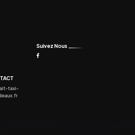
Suivez Nous
NTACT
it-taxi-
eaux.fr