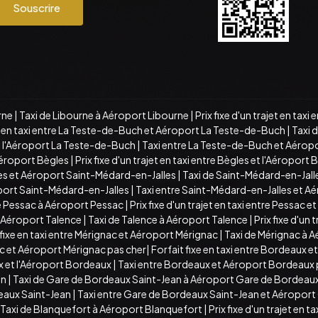
Souscrire
rne
|
Taxi de Libourne à Aéroport Libourne
|
Prix fixe d'un trajet en tax
xe en taxi entre La Teste-de-Buch et Aéroport La Teste-de-Buch
|
Taxi 
 et l'Aéroport La Teste-de-Buch
|
Taxi entre La Teste-de-Buch et Aérop
Aéroport Bègles
|
Prix fixe d'un trajet en taxi entre Bègles et l'Aéroport 
lles et Aéroport Saint-Médard-en-Jalles
|
Taxi de Saint-Médard-en-Jall
roport Saint-Médard-en-Jalles
|
Taxi entre Saint-Médard-en-Jalles et A
e Pessac à Aéroport Pessac
|
Prix fixe d'un trajet en taxi entre Pessac 
et Aéroport Talence
|
Taxi de Talence à Aéroport Talence
|
Prix fixe d'un 
 fixe en taxi entre Mérignac et Aéroport Mérignac
|
Taxi de Mérignac à 
ac et Aéroport Mérignac pas cher
|
Forfait fixe en taxi entre Bordeaux
aux et l'Aéroport Bordeaux
|
Taxi entre Bordeaux et Aéroport Bordeaux 
an
|
Taxi de Gare de Bordeaux Saint-Jean à Aéroport Gare de Bordeaux
eaux Saint-Jean
|
Taxi entre Gare de Bordeaux Saint-Jean et Aéroport
Taxi de Blanquefort à Aéroport Blanquefort
|
Prix fixe d'un trajet en 