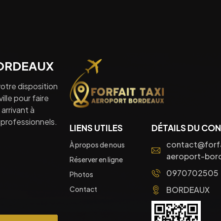
BORDEAUX
otre disposition
lle pour faire
arrivant à
professionnels.
LIENS UTILES
DÉTAILS DU CO
contact@forfa
À propos de nous
aeroport-bord
Réserver en ligne
0970702505
Photos
Contact
BORDEAUX