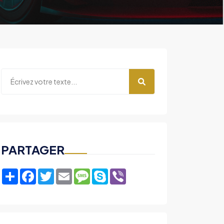
PARTAGER
Share
Facebook
Twitter
Email
Message
Skype
Viber