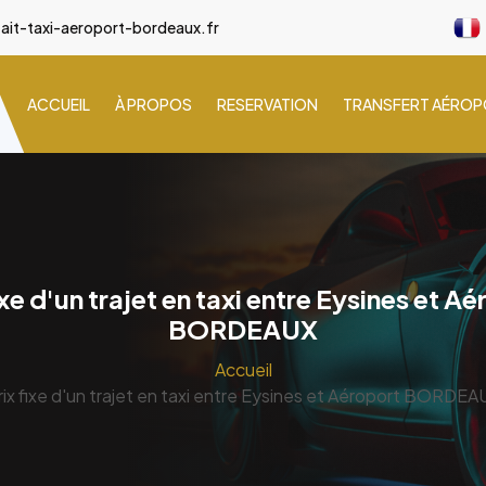
ait-taxi-aeroport-bordeaux.fr
ACCUEIL
À PROPOS
RESERVATION
TRANSFERT AÉRO
ixe d'un trajet en taxi entre Eysines et A
BORDEAUX
Accueil
rix fixe d'un trajet en taxi entre Eysines et Aéroport BORDEA