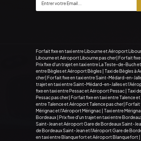
Forfait fixe en taxi entre Libourne et Aéroport Libou
Libourne et Aéroport Libourne pas cher
|
Forfait fi
Prix fixe d'un trajet en taxi entre La Teste-de-Buch
entre Bègles et Aéroport Bègles
|
Taxi de Bègles à 
cher
|
Forfait fixe en taxi entre Saint-Médard-en-Ja
trajet en taxi entre Saint-Médard-en-Jalles et l'Aé
fixe en taxi entre Pessac et Aéroport Pessac
|
Taxi d
Pessac pas cher
|
Forfait fixe en taxi entre Talence 
entre Talence et Aéroport Talence pas cher
|
Forfait
Mérignac et l'Aéroport Mérignac
|
Taxi entre Mérign
Bordeaux
|
Prix fixe d'un trajet en taxi entre Borde
Saint-Jean et Aéroport Gare de Bordeaux Saint-Je
de Bordeaux Saint-Jean et l'Aéroport Gare de Bord
en taxi entre Blanquefort et Aéroport Blanquefort
|