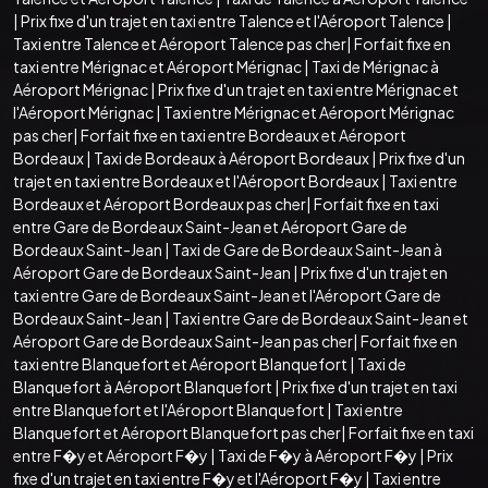
|
Prix fixe d'un trajet en taxi entre Talence et l'Aéroport Talence
|
Taxi entre Talence et Aéroport Talence pas cher
|
Forfait fixe en
taxi entre Mérignac et Aéroport Mérignac
|
Taxi de Mérignac à
Aéroport Mérignac
|
Prix fixe d'un trajet en taxi entre Mérignac et
l'Aéroport Mérignac
|
Taxi entre Mérignac et Aéroport Mérignac
pas cher
|
Forfait fixe en taxi entre Bordeaux et Aéroport
Bordeaux
|
Taxi de Bordeaux à Aéroport Bordeaux
|
Prix fixe d'un
trajet en taxi entre Bordeaux et l'Aéroport Bordeaux
|
Taxi entre
Bordeaux et Aéroport Bordeaux pas cher
|
Forfait fixe en taxi
entre Gare de Bordeaux Saint-Jean et Aéroport Gare de
Bordeaux Saint-Jean
|
Taxi de Gare de Bordeaux Saint-Jean à
Aéroport Gare de Bordeaux Saint-Jean
|
Prix fixe d'un trajet en
taxi entre Gare de Bordeaux Saint-Jean et l'Aéroport Gare de
Bordeaux Saint-Jean
|
Taxi entre Gare de Bordeaux Saint-Jean et
Aéroport Gare de Bordeaux Saint-Jean pas cher
|
Forfait fixe en
taxi entre Blanquefort et Aéroport Blanquefort
|
Taxi de
Blanquefort à Aéroport Blanquefort
|
Prix fixe d'un trajet en taxi
entre Blanquefort et l'Aéroport Blanquefort
|
Taxi entre
Blanquefort et Aéroport Blanquefort pas cher
|
Forfait fixe en taxi
entre F�y et Aéroport F�y
|
Taxi de F�y à Aéroport F�y
|
Prix
fixe d'un trajet en taxi entre F�y et l'Aéroport F�y
|
Taxi entre