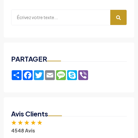
PARTAGER
Share
Facebook
Twitter
Email
Message
Skype
Viber
Avis Clients
★
★
★
★
★
4548 Avis