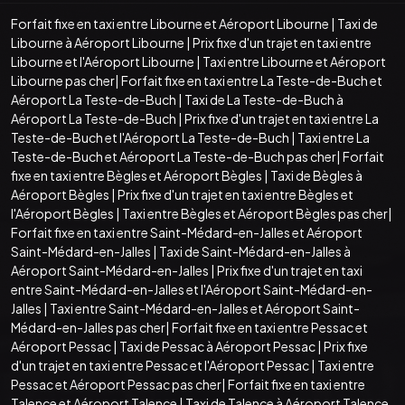
Forfait fixe en taxi entre Libourne et Aéroport Libourne
|
Taxi de
Libourne à Aéroport Libourne
|
Prix fixe d'un trajet en taxi entre
Libourne et l'Aéroport Libourne
|
Taxi entre Libourne et Aéroport
Libourne pas cher
|
Forfait fixe en taxi entre La Teste-de-Buch et
Aéroport La Teste-de-Buch
|
Taxi de La Teste-de-Buch à
Aéroport La Teste-de-Buch
|
Prix fixe d'un trajet en taxi entre La
Teste-de-Buch et l'Aéroport La Teste-de-Buch
|
Taxi entre La
Teste-de-Buch et Aéroport La Teste-de-Buch pas cher
|
Forfait
fixe en taxi entre Bègles et Aéroport Bègles
|
Taxi de Bègles à
Aéroport Bègles
|
Prix fixe d'un trajet en taxi entre Bègles et
l'Aéroport Bègles
|
Taxi entre Bègles et Aéroport Bègles pas cher
|
Forfait fixe en taxi entre Saint-Médard-en-Jalles et Aéroport
Saint-Médard-en-Jalles
|
Taxi de Saint-Médard-en-Jalles à
Aéroport Saint-Médard-en-Jalles
|
Prix fixe d'un trajet en taxi
entre Saint-Médard-en-Jalles et l'Aéroport Saint-Médard-en-
Jalles
|
Taxi entre Saint-Médard-en-Jalles et Aéroport Saint-
Médard-en-Jalles pas cher
|
Forfait fixe en taxi entre Pessac et
Aéroport Pessac
|
Taxi de Pessac à Aéroport Pessac
|
Prix fixe
d'un trajet en taxi entre Pessac et l'Aéroport Pessac
|
Taxi entre
Pessac et Aéroport Pessac pas cher
|
Forfait fixe en taxi entre
Talence et Aéroport Talence
|
Taxi de Talence à Aéroport Talence