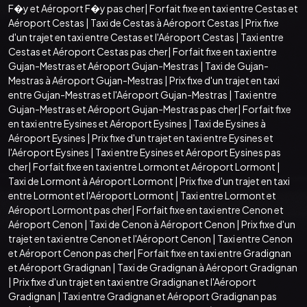
F�y et Aéroport F�y pas cher
|
Forfait fixe en taxi entre Cestas et
Aéroport Cestas
|
Taxi de Cestas à Aéroport Cestas
|
Prix fixe
d'un trajet en taxi entre Cestas et l'Aéroport Cestas
|
Taxi entre
Cestas et Aéroport Cestas pas cher
|
Forfait fixe en taxi entre
Gujan-Mestras et Aéroport Gujan-Mestras
|
Taxi de Gujan-
Mestras à Aéroport Gujan-Mestras
|
Prix fixe d'un trajet en taxi
entre Gujan-Mestras et l'Aéroport Gujan-Mestras
|
Taxi entre
Gujan-Mestras et Aéroport Gujan-Mestras pas cher
|
Forfait fixe
en taxi entre Eysines et Aéroport Eysines
|
Taxi de Eysines à
Aéroport Eysines
|
Prix fixe d'un trajet en taxi entre Eysines et
l'Aéroport Eysines
|
Taxi entre Eysines et Aéroport Eysines pas
cher
|
Forfait fixe en taxi entre Lormont et Aéroport Lormont
|
Taxi de Lormont à Aéroport Lormont
|
Prix fixe d'un trajet en taxi
entre Lormont et l'Aéroport Lormont
|
Taxi entre Lormont et
Aéroport Lormont pas cher
|
Forfait fixe en taxi entre Cenon et
Aéroport Cenon
|
Taxi de Cenon à Aéroport Cenon
|
Prix fixe d'un
trajet en taxi entre Cenon et l'Aéroport Cenon
|
Taxi entre Cenon
et Aéroport Cenon pas cher
|
Forfait fixe en taxi entre Gradignan
et Aéroport Gradignan
|
Taxi de Gradignan à Aéroport Gradignan
|
Prix fixe d'un trajet en taxi entre Gradignan et l'Aéroport
Gradignan
|
Taxi entre Gradignan et Aéroport Gradignan pas