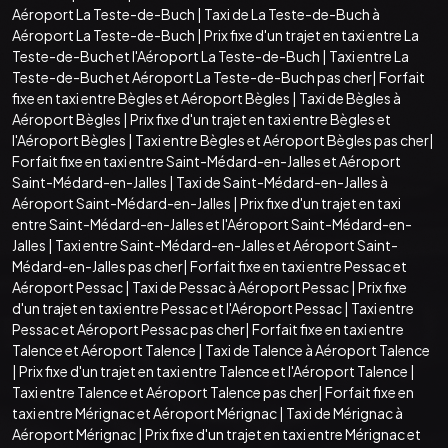
Aéroport La Teste-de-Buch
|
Taxi de La Teste-de-Buch à
Aéroport La Teste-de-Buch
|
Prix fixe d'un trajet en taxi entre La
Teste-de-Buch et l'Aéroport La Teste-de-Buch
|
Taxi entre La
Teste-de-Buch et Aéroport La Teste-de-Buch pas cher
|
Forfait
fixe en taxi entre Bègles et Aéroport Bègles
|
Taxi de Bègles à
Aéroport Bègles
|
Prix fixe d'un trajet en taxi entre Bègles et
l'Aéroport Bègles
|
Taxi entre Bègles et Aéroport Bègles pas cher
|
Forfait fixe en taxi entre Saint-Médard-en-Jalles et Aéroport
Saint-Médard-en-Jalles
|
Taxi de Saint-Médard-en-Jalles à
Aéroport Saint-Médard-en-Jalles
|
Prix fixe d'un trajet en taxi
entre Saint-Médard-en-Jalles et l'Aéroport Saint-Médard-en-
Jalles
|
Taxi entre Saint-Médard-en-Jalles et Aéroport Saint-
Médard-en-Jalles pas cher
|
Forfait fixe en taxi entre Pessac et
Aéroport Pessac
|
Taxi de Pessac à Aéroport Pessac
|
Prix fixe
d'un trajet en taxi entre Pessac et l'Aéroport Pessac
|
Taxi entre
Pessac et Aéroport Pessac pas cher
|
Forfait fixe en taxi entre
Talence et Aéroport Talence
|
Taxi de Talence à Aéroport Talence
|
Prix fixe d'un trajet en taxi entre Talence et l'Aéroport Talence
|
Taxi entre Talence et Aéroport Talence pas cher
|
Forfait fixe en
taxi entre Mérignac et Aéroport Mérignac
|
Taxi de Mérignac à
Aéroport Mérignac
|
Prix fixe d'un trajet en taxi entre Mérignac et