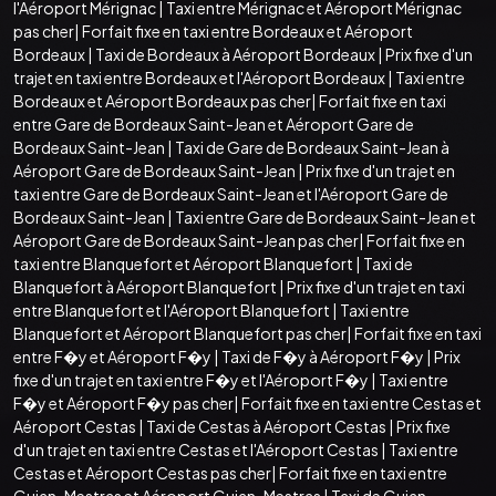
l'Aéroport Mérignac
|
Taxi entre Mérignac et Aéroport Mérignac
pas cher
|
Forfait fixe en taxi entre Bordeaux et Aéroport
Bordeaux
|
Taxi de Bordeaux à Aéroport Bordeaux
|
Prix fixe d'un
trajet en taxi entre Bordeaux et l'Aéroport Bordeaux
|
Taxi entre
Bordeaux et Aéroport Bordeaux pas cher
|
Forfait fixe en taxi
entre Gare de Bordeaux Saint-Jean et Aéroport Gare de
Bordeaux Saint-Jean
|
Taxi de Gare de Bordeaux Saint-Jean à
Aéroport Gare de Bordeaux Saint-Jean
|
Prix fixe d'un trajet en
taxi entre Gare de Bordeaux Saint-Jean et l'Aéroport Gare de
Bordeaux Saint-Jean
|
Taxi entre Gare de Bordeaux Saint-Jean et
Aéroport Gare de Bordeaux Saint-Jean pas cher
|
Forfait fixe en
taxi entre Blanquefort et Aéroport Blanquefort
|
Taxi de
Blanquefort à Aéroport Blanquefort
|
Prix fixe d'un trajet en taxi
entre Blanquefort et l'Aéroport Blanquefort
|
Taxi entre
Blanquefort et Aéroport Blanquefort pas cher
|
Forfait fixe en taxi
entre F�y et Aéroport F�y
|
Taxi de F�y à Aéroport F�y
|
Prix
fixe d'un trajet en taxi entre F�y et l'Aéroport F�y
|
Taxi entre
F�y et Aéroport F�y pas cher
|
Forfait fixe en taxi entre Cestas et
Aéroport Cestas
|
Taxi de Cestas à Aéroport Cestas
|
Prix fixe
d'un trajet en taxi entre Cestas et l'Aéroport Cestas
|
Taxi entre
Cestas et Aéroport Cestas pas cher
|
Forfait fixe en taxi entre
Gujan-Mestras et Aéroport Gujan-Mestras
|
Taxi de Gujan-