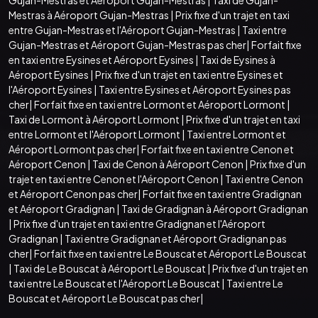
Mestras à Aéroport Gujan-Mestras
|
Prix fixe d'un trajet en taxi
entre Gujan-Mestras et l'Aéroport Gujan-Mestras
|
Taxi entre
Gujan-Mestras et Aéroport Gujan-Mestras pas cher
|
Forfait fixe
en taxi entre Eysines et Aéroport Eysines
|
Taxi de Eysines à
Aéroport Eysines
|
Prix fixe d'un trajet en taxi entre Eysines et
l'Aéroport Eysines
|
Taxi entre Eysines et Aéroport Eysines pas
cher
|
Forfait fixe en taxi entre Lormont et Aéroport Lormont
|
Taxi de Lormont à Aéroport Lormont
|
Prix fixe d'un trajet en taxi
entre Lormont et l'Aéroport Lormont
|
Taxi entre Lormont et
Aéroport Lormont pas cher
|
Forfait fixe en taxi entre Cenon et
Aéroport Cenon
|
Taxi de Cenon à Aéroport Cenon
|
Prix fixe d'un
trajet en taxi entre Cenon et l'Aéroport Cenon
|
Taxi entre Cenon
et Aéroport Cenon pas cher
|
Forfait fixe en taxi entre Gradignan
et Aéroport Gradignan
|
Taxi de Gradignan à Aéroport Gradignan
|
Prix fixe d'un trajet en taxi entre Gradignan et l'Aéroport
Gradignan
|
Taxi entre Gradignan et Aéroport Gradignan pas
cher
|
Forfait fixe en taxi entre Le Bouscat et Aéroport Le Bouscat
|
Taxi de Le Bouscat à Aéroport Le Bouscat
|
Prix fixe d'un trajet en
taxi entre Le Bouscat et l'Aéroport Le Bouscat
|
Taxi entre Le
Bouscat et Aéroport Le Bouscat pas cher
|