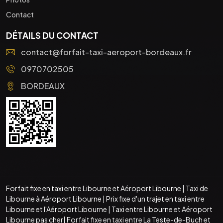
Contact
DÉTAILS DU CONTACT
contact@forfait-taxi-aeroport-bordeaux.fr
0970702505
BORDEAUX
Forfait fixe en taxi entre Libourne et Aéroport Libourne
|
Taxi de
Libourne à Aéroport Libourne
|
Prix fixe d'un trajet en taxi entre
Libourne et l'Aéroport Libourne
|
Taxi entre Libourne et Aéroport
Libourne pas cher
|
Forfait fixe en taxi entre La Teste-de-Buch et