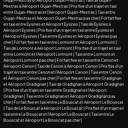
Mestras à Aéroport Gujan-Mestras
|
Prix fixe d'un trajet en taxi
entre Gujan-Mestras et l'Aéroport Gujan-Mestras
|
Taxi entre
Gujan-Mestras et Aéroport Gujan-Mestras pas cher
|
Forfait fixe
en taxi entre Eysines et Aéroport Eysines
|
Taxi de Eysines à
Aéroport Eysines
|
Prix fixe d'un trajet en taxi entre Eysines et
l'Aéroport Eysines
|
Taxi entre Eysines et Aéroport Eysines pas
cher
|
Forfait fixe en taxi entre Lormont et Aéroport Lormont
|
Taxi de Lormont à Aéroport Lormont
|
Prix fixe d'un trajet en taxi
entre Lormont et l'Aéroport Lormont
|
Taxi entre Lormont et
Aéroport Lormont pas cher
|
Forfait fixe en taxi entre Cenon et
Aéroport Cenon
|
Taxi de Cenon à Aéroport Cenon
|
Prix fixe d'un
trajet en taxi entre Cenon et l'Aéroport Cenon
|
Taxi entre Cenon
et Aéroport Cenon pas cher
|
Forfait fixe en taxi entre Gradignan
et Aéroport Gradignan
|
Taxi de Gradignan à Aéroport Gradignan
|
Prix fixe d'un trajet en taxi entre Gradignan et l'Aéroport
Gradignan
|
Taxi entre Gradignan et Aéroport Gradignan pas
cher
|
Forfait fixe en taxi entre Le Bouscat et Aéroport Le Bouscat
|
Taxi de Le Bouscat à Aéroport Le Bouscat
|
Prix fixe d'un trajet en
taxi entre Le Bouscat et l'Aéroport Le Bouscat
|
Taxi entre Le
Bouscat et Aéroport Le Bouscat pas cher
|