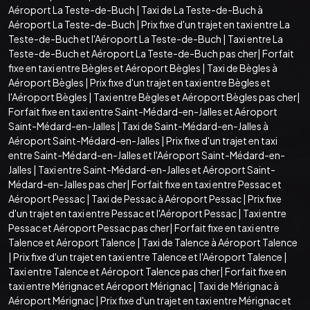
Aéroport La Teste-de-Buch
|
Taxi de La Teste-de-Buch à
Aéroport La Teste-de-Buch
|
Prix fixe d'un trajet en taxi entre La
Teste-de-Buch et l'Aéroport La Teste-de-Buch
|
Taxi entre La
Teste-de-Buch et Aéroport La Teste-de-Buch pas cher
|
Forfait
fixe en taxi entre Bègles et Aéroport Bègles
|
Taxi de Bègles à
Aéroport Bègles
|
Prix fixe d'un trajet en taxi entre Bègles et
l'Aéroport Bègles
|
Taxi entre Bègles et Aéroport Bègles pas cher
|
Forfait fixe en taxi entre Saint-Médard-en-Jalles et Aéroport
Saint-Médard-en-Jalles
|
Taxi de Saint-Médard-en-Jalles à
Aéroport Saint-Médard-en-Jalles
|
Prix fixe d'un trajet en taxi
entre Saint-Médard-en-Jalles et l'Aéroport Saint-Médard-en-
Jalles
|
Taxi entre Saint-Médard-en-Jalles et Aéroport Saint-
Médard-en-Jalles pas cher
|
Forfait fixe en taxi entre Pessac et
Aéroport Pessac
|
Taxi de Pessac à Aéroport Pessac
|
Prix fixe
d'un trajet en taxi entre Pessac et l'Aéroport Pessac
|
Taxi entre
Pessac et Aéroport Pessac pas cher
|
Forfait fixe en taxi entre
Talence et Aéroport Talence
|
Taxi de Talence à Aéroport Talence
|
Prix fixe d'un trajet en taxi entre Talence et l'Aéroport Talence
|
Taxi entre Talence et Aéroport Talence pas cher
|
Forfait fixe en
taxi entre Mérignac et Aéroport Mérignac
|
Taxi de Mérignac à
Aéroport Mérignac
|
Prix fixe d'un trajet en taxi entre Mérignac et