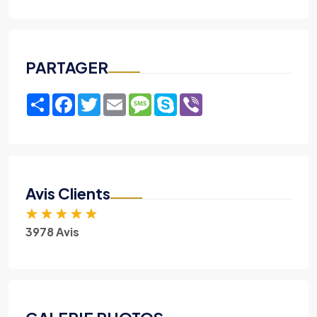
PARTAGER
Share
Facebook
Twitter
Email
Message
Skype
Viber
Avis Clients
★
★
★
★
★
3978 Avis