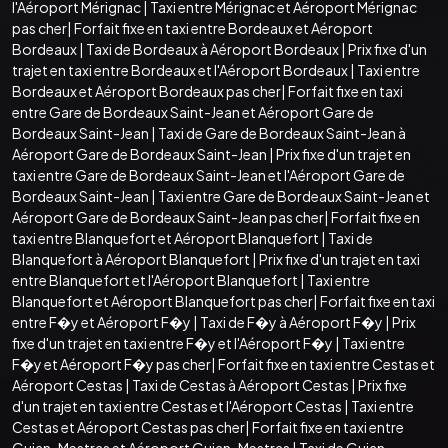
l'Aéroport Mérignac
|
Taxi entre Mérignac et Aéroport Mérignac
pas cher
|
Forfait fixe en taxi entre Bordeaux et Aéroport
Bordeaux
|
Taxi de Bordeaux à Aéroport Bordeaux
|
Prix fixe d'un
trajet en taxi entre Bordeaux et l'Aéroport Bordeaux
|
Taxi entre
Bordeaux et Aéroport Bordeaux pas cher
|
Forfait fixe en taxi
entre Gare de Bordeaux Saint-Jean et Aéroport Gare de
Bordeaux Saint-Jean
|
Taxi de Gare de Bordeaux Saint-Jean à
Aéroport Gare de Bordeaux Saint-Jean
|
Prix fixe d'un trajet en
taxi entre Gare de Bordeaux Saint-Jean et l'Aéroport Gare de
Bordeaux Saint-Jean
|
Taxi entre Gare de Bordeaux Saint-Jean et
Aéroport Gare de Bordeaux Saint-Jean pas cher
|
Forfait fixe en
taxi entre Blanquefort et Aéroport Blanquefort
|
Taxi de
Blanquefort à Aéroport Blanquefort
|
Prix fixe d'un trajet en taxi
entre Blanquefort et l'Aéroport Blanquefort
|
Taxi entre
Blanquefort et Aéroport Blanquefort pas cher
|
Forfait fixe en taxi
entre F�y et Aéroport F�y
|
Taxi de F�y à Aéroport F�y
|
Prix
fixe d'un trajet en taxi entre F�y et l'Aéroport F�y
|
Taxi entre
F�y et Aéroport F�y pas cher
|
Forfait fixe en taxi entre Cestas et
Aéroport Cestas
|
Taxi de Cestas à Aéroport Cestas
|
Prix fixe
d'un trajet en taxi entre Cestas et l'Aéroport Cestas
|
Taxi entre
Cestas et Aéroport Cestas pas cher
|
Forfait fixe en taxi entre
Gujan-Mestras et Aéroport Gujan-Mestras
|
Taxi de Gujan-