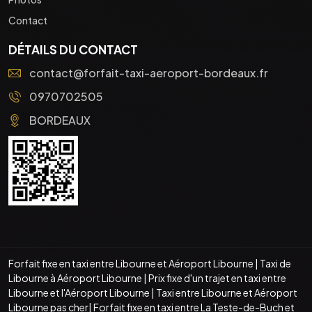
Contact
DÉTAILS DU CONTACT
contact@forfait-taxi-aeroport-bordeaux.fr
0970702505
BORDEAUX
Forfait fixe en taxi entre Libourne et Aéroport Libourne
|
Taxi de
Libourne à Aéroport Libourne
|
Prix fixe d'un trajet en taxi entre
Libourne et l'Aéroport Libourne
|
Taxi entre Libourne et Aéroport
Libourne pas cher
|
Forfait fixe en taxi entre La Teste-de-Buch et